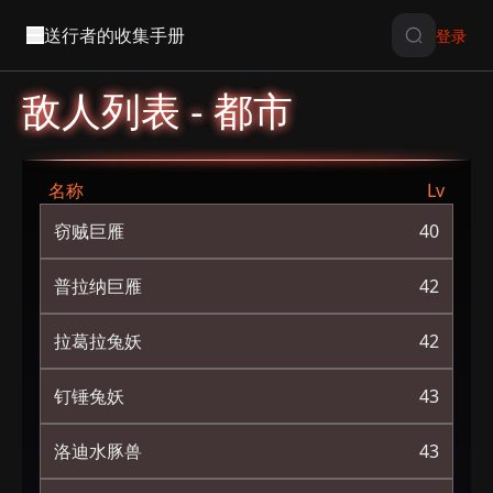
送行者的收集手册
登录
敌人列表 - 都市
名称
Lv
窃贼巨雁
40
普拉纳巨雁
42
拉葛拉兔妖
42
钉锤兔妖
43
洛迪水豚兽
43