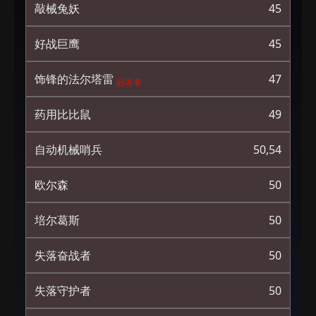
敲械兔妖
45
好战巨鹰
45
饰锋的法尔塔雷
47
冠名者
药用比比鼠
49
自动机械哨兵
50,54
欧尔森
50
培尔葛斯
50
失落奋战者
50
失落守护者
50