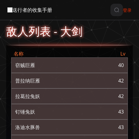
送行者的收集手册
登录
敌人列表 - 大剑
名称
Lv
窃贼巨雁
40
普拉纳巨雁
42
拉葛拉兔妖
42
钉锤兔妖
43
洛迪水豚兽
43