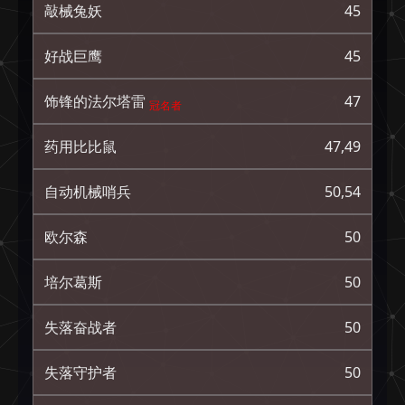
敲械兔妖
45
好战巨鹰
45
饰锋的法尔塔雷
47
冠名者
药用比比鼠
47,49
自动机械哨兵
50,54
欧尔森
50
培尔葛斯
50
失落奋战者
50
失落守护者
50